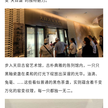
受“天目盏”的独特魅力。
步入天目古窑艺术馆，古朴典雅的陈列馆内，一只只
黑釉瓷盏在柔和的灯光下绽放出深邃的光华。油滴、
兔毫、……这些看似普通的黑色茶盏，实则蕴含着千变
万化的窑变纹理，每一只都独一无二。