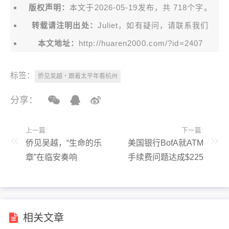
版权声明：
本文于2026-05-19发布，共 718个字。
转载请注明出处：
Juliet，如有疑问，请联系我们
本文地址：
http://huaren2000.com/?id=2407
标签：
侨见吴越・跟着太平年看杭州
分享：
上一篇:
下一篇:
侨见吴越，“生命的乐
美国银行BofA就ATM
章”在临安奏响
手续费问题达成$225
万和解协议，这类用户
可能会自动收到赔偿
相关文章