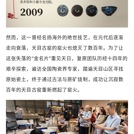
然而，这一曾经名扬海外的绝世技艺，在元代后逐渐
走向衰落，天目古窑的窑火也熄灭了数百年。为了让
这张失落的“金名片”重见天日，复原团队历经十四年的
艰辛探索，遍访全国陶瓷界专家，踏遍天目山区寻找
原始瓷土，终于通过古法与原矿烧制，成功让沉寂数
百年的天目古窑重新燃起了窑火。