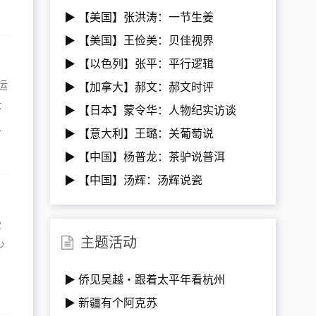
▶ 【美国】张洪涛：一节生姜
▶ 【美国】王俭美：贝佳视界
▶ 【以色列】张平：平行逻辑
运
▶ 【加拿大】郝文：郝文时评
体
▶ 【日本】蒙令华：人物纪实访谈
.
▶ 【意大利】王璐：关葡萄说
▶ 【中国】杨普龙：茶驴说普洱
▶ 【中国】汤辉：汤辉说瓷
受
主题活动
少
▶ 侨见吴越・跟着太平年看杭州
▶ 新疆有个阿克苏