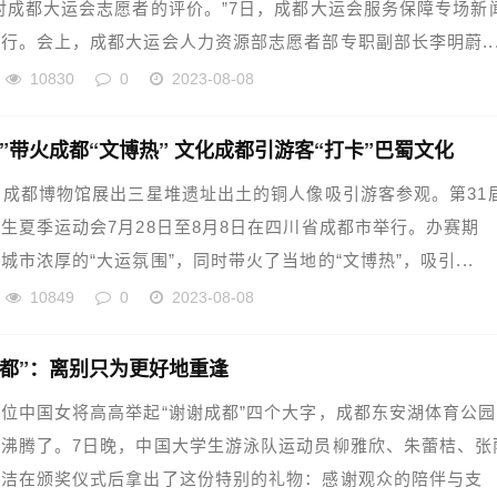
对成都大运会志愿者的评价。”7日，成都大运会服务保障专场新
行。会上，成都大运会人力资源部志愿者部专职副部长李明蔚..
10830
0
2023-08-08
”带火成都“文博热” 文化成都引游客“打卡”巴蜀文化
，成都博物馆展出三星堆遗址出土的铜人像吸引游客参观。第31
生夏季运动会7月28日至8月8日在四川省成都市举行。办赛期
城市浓厚的“大运氛围”，同时带火了当地的“文博热”，吸引...
10849
0
2023-08-08
成都”：离别只为更好地重逢
中国女将高高举起“谢谢成都”四个大字，成都东安湖体育公园
沸腾了。7日晚，中国大学生游泳队运动员柳雅欣、朱蕾桔、张
冰洁在颁奖仪式后拿出了这份特别的礼物：感谢观众的陪伴与支