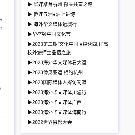
▶ 华媒聚首杭州 探寻共富之路
▶ 侨连五洲●沪上进博
运
▶ 海外华文媒体运城行
记
▶华盛顿中国文化节
▶2023第二期“文化中国 ●锦绣四川”高
校外籍师生品悟之旅
▶2023海外华文媒体看大运
▶2023侨见亚运 相约杭州
水
▶2023国际媒体人探访蜀道
8
▶2023海外华文媒体川渝行
▶2023海外华文媒体广西
▶2023海外华文媒体海南行
▶2022世界摄影大会