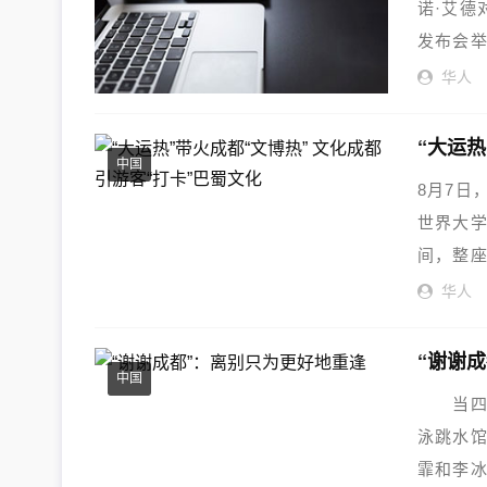
诺·艾德
发布会举
华人
“大运热
中国
8月7日
世界大学
间，整座
华人
“谢谢
中国
当四位
泳跳水馆
霏和李