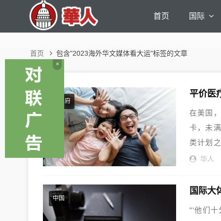
首页
国际
首页
包含"2023海外华文媒体看大运"标签的文章
×
平价医疗法
大华府
在美国，
卡，未满
类计划之
华人
国际大
中国
“‘他们