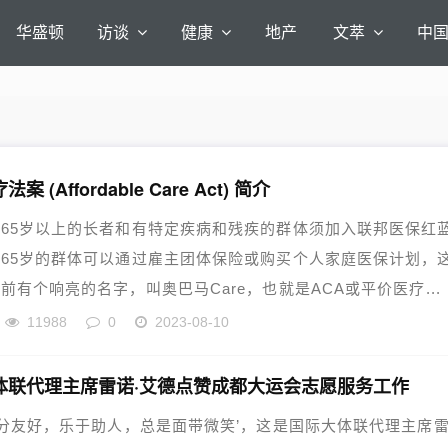
华盛顿
访谈
健康
地产
文萃
中
案 (Affordable Care Act) 简介
65岁以上的长者和有特定疾病和残疾的群体须加入联邦医保红
65岁的群体可以通过雇主团体保险或购买个人家庭医保计划，
前有个响亮的名字，叫奥巴马Care，也就是ACA或平价医疗...
11988
0
2023-08-10
体联代理主席雷诺·艾德点赞成都大运会志愿服务工作
十分友好，乐于助人，总是面带微笑’，这是国际大体联代理主席