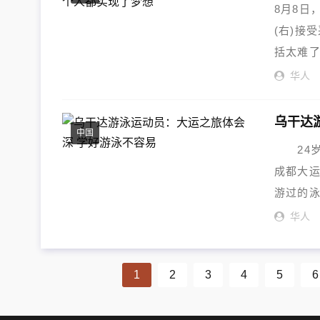
8月8日
(右)接
括太难了
华人
乌干达
中国
24岁的
成都大运
游过的泳
华人
1
2
3
4
5
6