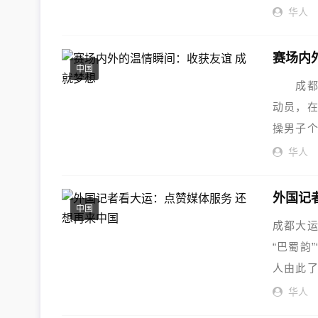
持...
华人
赛场内
中国
成都大运
动员，
操男子个
华人
外国记
中国
成都大
“巴蜀韵
人由此了
华人