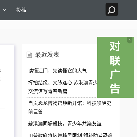
国
投稿
×
最近发表
蓝
读懂江门，先读懂它的大气
这
挥拍结缘、文脉连心 苏港澳青少年体育
交流谱写青春新篇
自贡恐龙博物馆焕新开馆：科技唤醒史
前巨兽
蘇港澳同場競技，青少年共築友誼
雷
川普政府将恢复移民限制 领补助者恐难