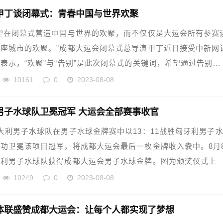
甲丁谈闭幕式：青春中国与世界欢聚
望在闭幕式营造中国与世界的欢聚，而不仅仅是大运会所有参赛
座城市的欢聚。”成都大运会闭幕式总导演甲丁近日接受中新网
表示，“欢聚”与“告别”是此次闭幕式的关键词，希望通过告别...
10161
0
2023-08-08
男子水球队卫冕冠军 大运会全部赛事收官
大利男子水球队在男子水球金牌赛中以13：11战胜匈牙利男子
功卫冕该项目冠军，将成都大运会最后一枚金牌收入囊中。8月
大利男子水球队获得成都大运会男子水球金牌。图为颁奖仪式上
10249
0
2023-08-08
体联盛赞成都大运会：让每个人都实现了梦想