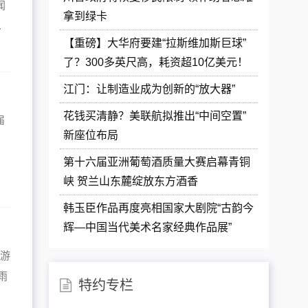
闻
拿到绿卡
.
【重磅】大华府要建“拉斯维加斯巨球”
了？300多英尺高，耗资超10亿美元！
江门：让制造业成为创新的“放大器”
花钱买清静？美联航拟推出“中间空置”
届
新座位布局
第十六届亚洲葡萄酒质量大赛启幕青铜
峡 贺兰山东麓绽放东方酒香
韩玉臣作品再度亮相国家大剧院“古韵今
辉—中国当代美术名家经典作品展”
游
雨
特约专栏