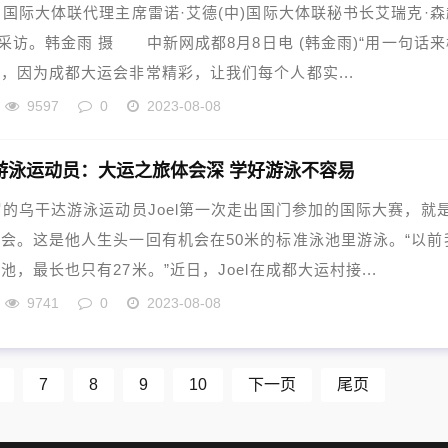
，国际大体联代理主席雷诺·艾德(中)国际大体联秘书长艾瑞克·森
受采访。韩金雨 摄 中新网成都8月8日电 (韩金雨)“用一句话来
，因为成都大运会非常精彩，让我们每个人都实...
9597
0
2023-08-08
游泳运动员：大运之旅体会深 学好游泳不容易
乌干达游泳运动员Joel第一次走出国门参加的国际大赛，就
会。这是他人生头一回有机会在50米的标准泳池里游泳。“以前
池，最长也只有27米。”近日，Joel在成都大运村接...
9741
0
2023-08-08
7
8
9
10
下一页
尾页