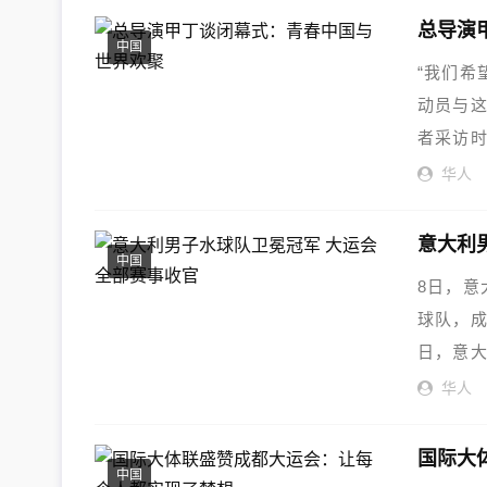
总导演
中国
“我们希
动员与这
者采访时
华人
意大利
中国
8日，意
球队，成
日，意
的...
华人
国际大
中国