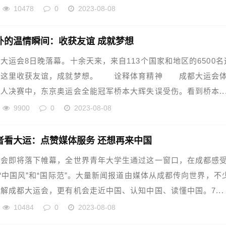
10478
0
2023-08-08
外的温情瞬间：收获友谊 成就梦想
会8日晚落幕。十余天来，来自113个国家和地区的6500名
在这里收获友谊，成就梦想。 诠释体育精神 成都大运会
人决赛中，东京奥运会全能冠军桥本大辉失误受伤。看到桥本..
9900
0
2023-08-08
者看大运：点赞媒体服务 还想再来中国
运会即将落下帷幕，全世界青年大学生通过这一窗口，在成都感
”“中国风”和“国际范”。大量新闻报道由媒体从成都传向世界，不
解成都大运会，更有机会走近中国、认知中国、读懂中国。7...
10484
0
2023-08-08