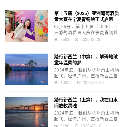
若凝固的时光长河，造物以最狂
放的笔触、最坚硬的骨骼，在江
第十五届（2025）亚洲葡萄酒质
河、山峦间镌刻下深邃年轮。江
量大赛在宁夏青铜峡正式启幕
河的每一处转折、每一道峡谷的
伤...
6月25日，第十五届（2025）亚
洲葡萄酒质量大赛在宁夏青铜峡
启幕。来自国内外的权威行业专
5591
2025-06-25
家、资深经销商及具有广泛代表
性的大众品鉴人士汇聚青铜峡鸽
踏行新西兰（中篇），解码地球
子山葡萄酒文化旅游小镇，共同
童年温柔的梦
见证亚洲葡萄酒产业的高质...
2024年底，我们从杭州萧山机场
起飞，经停广州，直抵新西兰基
督城。新西兰岛是一个南太平洋
10022
2025-05-23
群岛，毛利语意为“白云之乡”。霍
比特村、皇后镇、好牧人教
踏行新西兰（上篇），我在山水
堂……浪漫美丽，繁盛丰茂，亘
间放牧灵魂
古悠长，以其丰富的文化和多...
2024年底，我们从杭州萧山机场
起飞，经停广州，直抵新西兰基
督城。新西兰岛是一个南太平洋
9180
2025-05-16