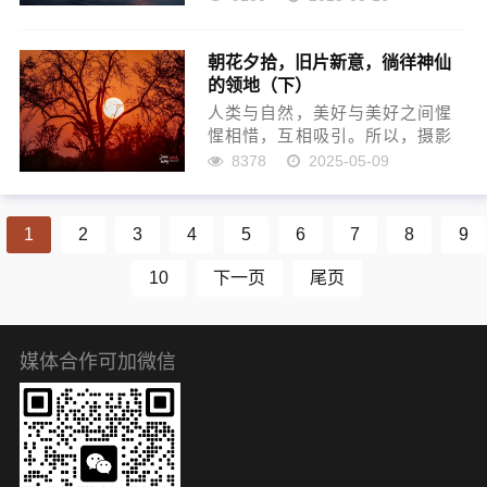
群岛，毛利语意为“白云之乡”。霍
比特村、皇后镇、好牧人教
朝花夕拾，旧片新意，徜徉神仙
堂……浪漫美丽，繁盛丰茂，亘
的领地（下）
古悠长，以其丰富的文化和多...
人类与自然，美好与美好之间惺
惺相惜，互相吸引。所以，摄影
人每一次怀揣希望的出发，都期
8378
2025-05-09
冀抵达美好。文章是案头之山
水，山水乃地上之文章。摄影者
以摄像机阅读世界，将美好复
1
2
3
4
5
6
7
8
9
制，珍藏于记忆深处。带你回到
记忆的...
10
下一页
尾页
媒体合作可加微信