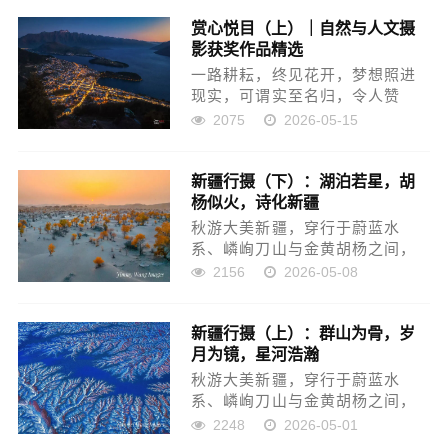
非洲的沙漠里，也能种出仙人
掌。”...
赏心悦目（上）｜自然与人文摄
影获奖作品精选
一路耕耘，终见花开，梦想照进
现实，可谓实至名归，令人赞
叹。作品琳琅满目，灿若星辰。
2075
2026-05-15
今遴选部分近日精品，与读者诸
君分享。新西兰皇后镇夜景王俭
新疆行摄（下）：湖泊若星，胡
美/现如今，哪个行业不是这么
杨似火，诗化新疆
“卷”？！在 “Getty Im...
秋游大美新疆，穿行于蔚蓝水
系、嶙峋刀山与金黄胡杨之间，
新疆以风的刻刀、光的画笔，雕
2156
2026-05-08
琢着大地斑斓的诗篇。我们以热
爱为舟楫，航向无人区的荒寂与
新疆行摄（上）：群山为骨，岁
巴扎的烟火，在星野下聆听沙丘
月为镜，星河浩瀚
与河流的私语。这是一场与时间
对望...
秋游大美新疆，穿行于蔚蓝水
系、嶙峋刀山与金黄胡杨之间，
新疆以风的刻刀、光的画笔，雕
2248
2026-05-01
琢着大地斑斓的诗篇。我们以热