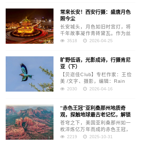
爱为舟楫，航向无人区的荒寂与
常来长安！西安行摄：盛唐月色
巴扎的烟火，在星野下聆听沙丘
照今尘
与河流的私语。这是一场与时间
对望...
长安城头，月色如旧时宫灯，将
千年故事凝作青砖黛瓦。作为丝
路起点与中华文明的精神原乡，
3518
2026-04-25
西安以它特有的敦厚与华美，让
每个穿行其间的现代人，都能在
旷野低语，光影成诗，行摄肯尼
梧桐影里触摸到历史的脉搏。一
亚（下）
入秋，西安就成了长安。这个秋
天...
【贝迩佳Club】专栏作家：王俭
美 /文字、摄影，编辑：Rain
Wang摄影：王俭美 贝迩佳
2030
2026-04-16
君 &nb...
“赤色王冠”亚利桑那州地质奇
观，探触地球最古老记忆，解锁
亿万年地质密码
苍穹之下，美国亚利桑那州如一
枚淬炼亿万年而成的赤色王冠，
镶嵌于北美大陆的胸膛。大地宛
2219
2025-10-31