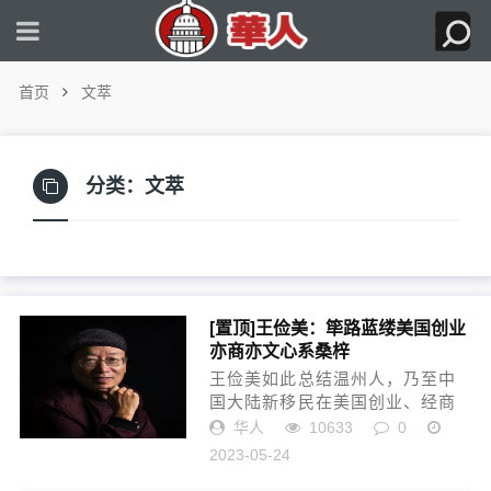
首页
文萃
分类：
文萃
[置顶]
王俭美：筚路蓝缕美国创业
亦商亦文心系桑梓
王俭美如此总结温州人，乃至中
国大陆新移民在美国创业、经商
的特点：“吃苦耐劳，善于经商，
华人
10633
0
灵活应变，诚信重诺。敢为人
2023-05-24
先、敢闯敢拼的温州人即使处在