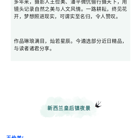
多年来，摄影人王俭美、潘平微伉俪行摄天下，用
镜头记录自然之美与人文风情。一路耕耘，终见花
开，梦想照进现实，可谓实至名归，令人赞叹。
作品琳琅满目，灿若星辰。今遴选部分近日精品，
与读者诸君分享。
新西兰皇后镇夜景