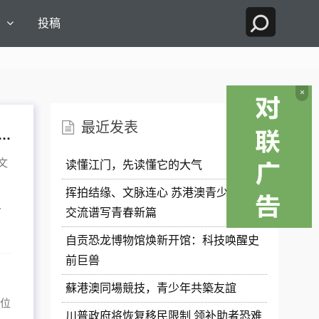
国
投稿
×
最近发表
海外华文媒体人士走进保亭 感受保亭生态气息和黎苗文化底蕴
文
读懂江门，先读懂它的大气
挥拍结缘、文脉连心 苏港澳青少年体育
.
交流谱写青春新篇
自贡恐龙博物馆焕新开馆：科技唤醒史
前巨兽
蘇港澳同場競技，青少年共築友誼
多位
川普政府将恢复移民限制 领补助者恐难