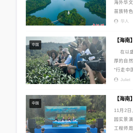
海外华
苗族特色
华人
【海南
中国
在以盛
厚的自然
“行走中
Juliet
中国
11月2
园实景
工程师周