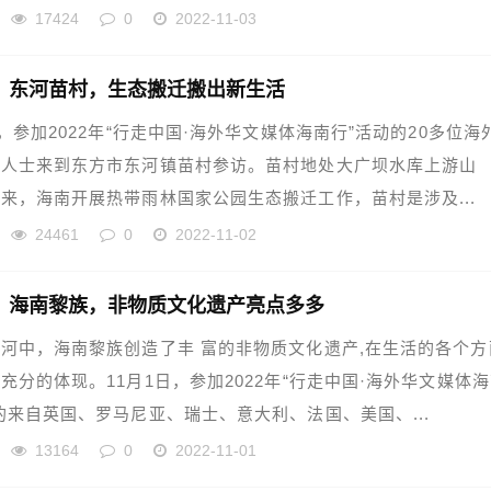
17424
0
2022-11-03
】东河苗村，生态搬迁搬出新生活
日，参加2022年“行走中国·海外华文媒体海南行”活动的20多位海
体人士来到东方市东河镇苗村参访。苗村地处大广坝水库上游山
来，海南开展热带雨林国家公园生态搬迁工作，苗村是涉及...
24461
0
2022-11-02
】海南黎族，非物质文化遗产亮点多多
河中，海南黎族创造了丰 富的非物质文化遗产,在生活的各个方
充分的体现。11月1日，参加2022年“行走中国·海外华文媒体
的来自英国、罗马尼亚、瑞士、意大利、法国、美国、...
13164
0
2022-11-01