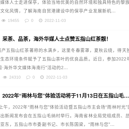
文媒体人士走进保亭，体验当地优美的自然环境和独具特色的黎
文化风情，了解海南自贸港建设中的保亭产业发展新机...
19455
0
2022-11-03
】采茶、品茶，海外华媒人士点赞五指山红茶靓！
产五指山红茶著称的水满乡，这里冬春雾罩，夏秋云绕，得天
生态环境条件赋予了五指山茶叶的优良品质。近日，参加2022
国·海外华文媒体海南行”活动的2...
24310
0
2022-11-03
【海南】2022年“雨林与您”体验活动将于11月13日在五指山毛纳村开
日上午，2022年“雨林与您”体验活动暨五指山市主会场“雨林时光”
演出新闻发布会在五指山毛纳村举行。海南省林业局党组成员、
亚东，五指山市市委副书记、市长陈国梁，“雨林与您”...