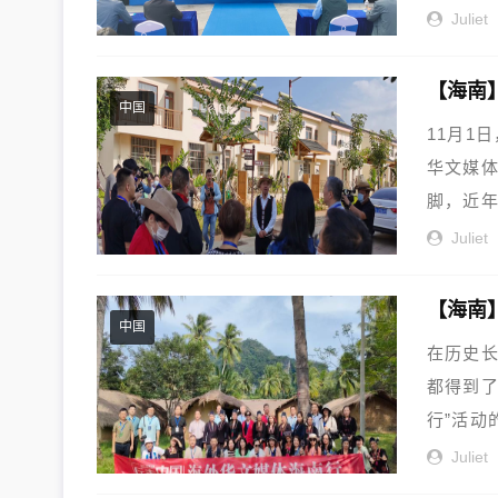
Juliet
【海南
中国
11月1
华文媒
脚，近年
Juliet
【海南
中国
在历史长
都得到了
行”活动
Juliet