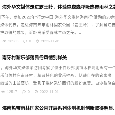
】海外华文媒体走进霸王岭，体验森森森呼吸热带雨林之
1日下午，参加2022年“行走中国·海外华文媒体海南行”活动的20
文媒体代表，走进海南热带雨林国家公园（霸王岭），了解昌江
护取得的成果，近距离感受雨林生态之美。...
28983
0
2022-11-01
】南牙村黎乐部落民俗风情别样美
午，海外华文媒体采访团考察了位于白沙邦溪镇木棉湖附近有一
黎乐部落村庄南牙村，精致特色的黎乐壁画、恬静自在的农家书
香四溢的山兰酒坊，受到了媒体采访团们的纷纷点赞。白沙黎族
12517
0
2022-11-01
【海南】海南热带雨林国家