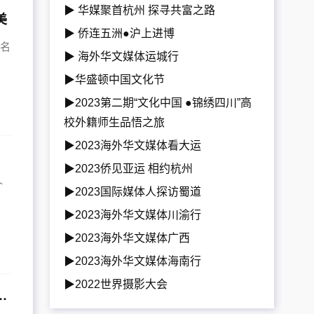
▶ 华媒聚首杭州 探寻共富之路
美
▶ 侨连五洲●沪上进博
余名
▶ 海外华文媒体运城行
自
▶华盛顿中国文化节
▶2023第二期“文化中国 ●锦绣四川”高
校外籍师生品悟之旅
▶2023海外华文媒体看大运
▶2023侨见亚运 相约杭州
个
▶2023国际媒体人探访蜀道
▶2023海外华文媒体川渝行
自
▶2023海外华文媒体广西
▶2023海外华文媒体海南行
▶2022世界摄影大会
公园开展系列体制机制创新取得明显成效