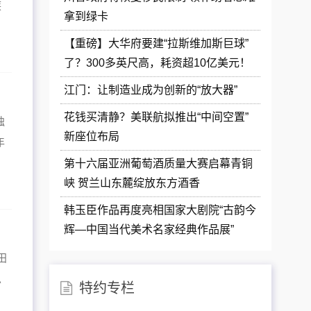
族
拿到绿卡
【重磅】大华府要建“拉斯维加斯巨球”
了？300多英尺高，耗资超10亿美元！
江门：让制造业成为创新的“放大器”
花钱买清静？美联航拟推出“中间空置”
独
新座位布局
年
第十六届亚洲葡萄酒质量大赛启幕青铜
峡 贺兰山东麓绽放东方酒香
韩玉臣作品再度亮相国家大剧院“古韵今
幕
辉—中国当代美术名家经典作品展”
田
总
特约专栏