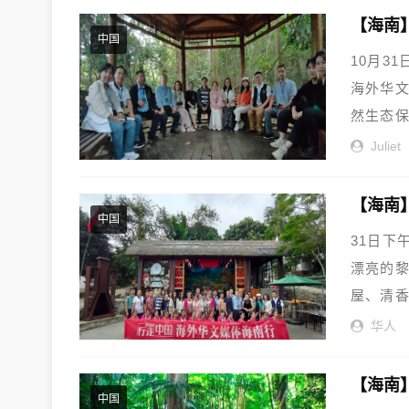
【海南
中国
10月3
海外华
然生态保
Juliet
【海南
中国
31日下
漂亮的
屋、清
治县政...
华人
中国