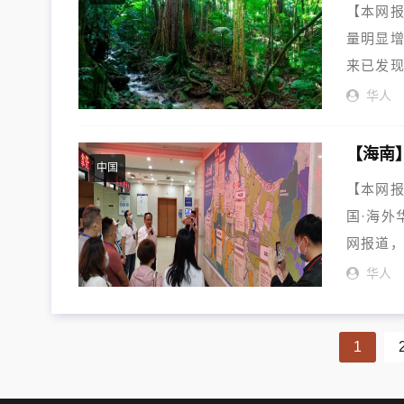
【本网
量明显增
来已发现
保...
华人
【海南
中国
【本网报
国·海外
网报道，
华人
1