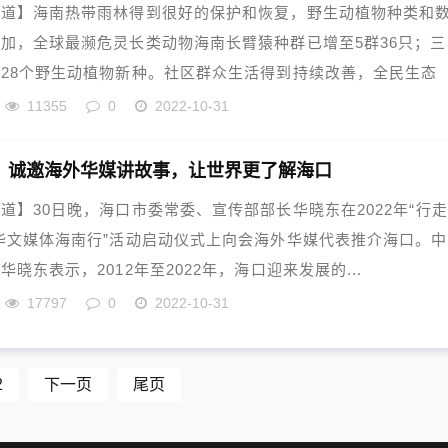
报道】海南热带雨林得到很好的保护和恢复，野生动植物种类和
加，全球最濒危灵长类动物海南长臂猿种群已增至5群36只；三
28个野生动植物新种。社区群众生活得到持续改善，全民生态
11355
0
2022-10-31
】诚邀海外华媒讲故事，让世界更了解海口
道】30日晚，海口市委常委、宣传部部长华晓东在2022年“行
华文媒体海南行”活动启动仪式上向会海外华媒代表推介海口。
华晓东表示，2012年至2022年，海口迎来发展的...
17797
0
2022-10-31
2
下一页
尾页