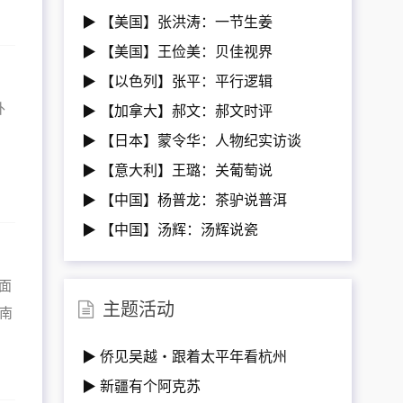
▶ 【美国】张洪涛：一节生姜
▶ 【美国】王俭美：贝佳视界
▶ 【以色列】张平：平行逻辑
外
▶ 【加拿大】郝文：郝文时评
▶ 【日本】蒙令华：人物纪实访谈
▶ 【意大利】王璐：关葡萄说
▶ 【中国】杨普龙：茶驴说普洱
▶ 【中国】汤辉：汤辉说瓷
面
主题活动
海南
▶ 侨见吴越・跟着太平年看杭州
▶ 新疆有个阿克苏