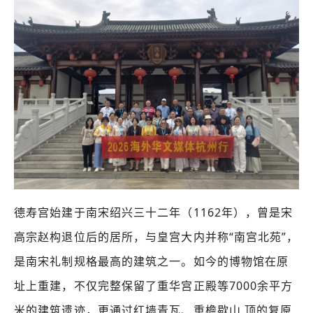
德寿宫始建于南宋绍兴三十二年（1162年），曾是宋
高宗赵构退位后的居所，与皇宫大内并称“南宫北苑”，
是南宋礼制规格最高的建筑之一。如今的博物馆在原
址上重建，不仅完整保留了重华宫正殿等7000余平方
米的建筑遗迹，更通过红墙青瓦、重檐歇山
顶的复原