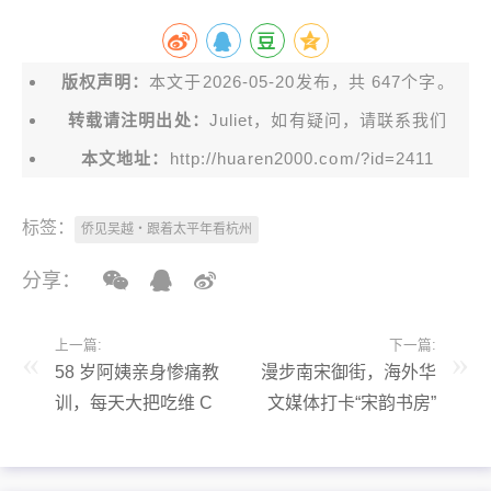
版权声明：
本文于2026-05-20发布，共 647个字。
转载请注明出处：
Juliet，如有疑问，请联系我们
本文地址：
http://huaren2000.com/?id=2411
标签：
侨见吴越・跟着太平年看杭州
分享：
上一篇:
下一篇:
58 岁阿姨亲身惨痛教
漫步南宋御街，海外华
训，每天大把吃维 C
文媒体打卡“宋韵书房”
养生，一个月后把肾吃
与“敦煌艺境”
出一堆 “小石头”