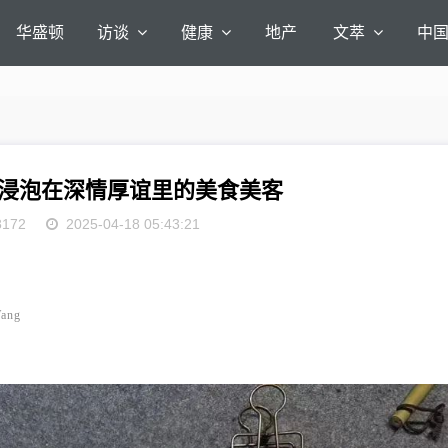
华盛顿
访谈
健康
地产
文萃
中
浸泡在深情厚谊里的美食美客
8172
2025-04-18 05:43:21
ang