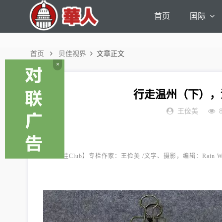
首页
国际
首页
贝佳视界
文章正文
×
行走温州（下），
王俭美
【贝迩佳Club】专栏作家：王俭美 /文字、摄影，编辑：Rain W