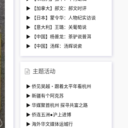
▶ 【加拿大】郝文：郝文时评
▶ 【日本】蒙令华：人物纪实访谈
▶ 【意大利】王璐：关葡萄说
▶ 【中国】杨普龙：茶驴说普洱
▶ 【中国】汤辉：汤辉说瓷
主题活动
▶ 侨见吴越・跟着太平年看杭州
▶ 新疆有个阿克苏
▶ 华媒聚首杭州 探寻共富之路
▶ 侨连五洲●沪上进博
▶ 海外华文媒体运城行