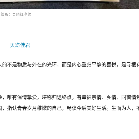
绘画：吴晓红老师
贝迩佳君
人的不是物质与外在的光环，而是内心重归平静的喜悦，是寻根
朵，唯有温情挚爱，堪称归途终点。有幸被亲情、乡情、同窗情
阔，指认青春岁月稚嫩的自己，畅谈今后美好生活。生而为人，