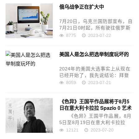
投资管理办法》，进一步放宽外
俄乌战争正在扩大中
国投资者对上市公司战略投资限
制。如何修订？其实在202...
7月20日，乌克兰国防部宣布，自
7月21日0时起，所有驶往俄罗斯
海港的船只均可被视为乌克兰合
8775
2023-07-22
法打击的军事目标。这一条声明
显然是对俄罗斯声明的反制，因
美国人是怎么把选举制度玩坏的
为俄罗斯国防部19号宣布，7月20
日起，俄方将把黑...
2024年的美国大选事实上从现在
已经开始了，我先说结论：拜登
会躺赢。因为拜登的对手，还是
8059
2023-07-21
特朗普！不明真相的吃瓜群众可
能会问：不会吧？！特朗普现在
《色异》王国平作品展将于8月5
官司接连不断，民主党为了不让
日在意大利卡拉拉 Spazio 0 艺术
特朗普参加大选，正不惜一切...
空间开幕
《色异》王国平作品展，8月
5日至8月19日在意大利卡拉拉
Spazio 0 艺术空间开幕。 地
12121
2023-07-20
址： vi...