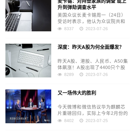
麦卡锡：对拜登家族的调查 或上
从今年的约34万5000人，大幅增
升到弹劾调查水平
至46...
美国众议长麦卡锡周一（24日）
受访时表示，他认为众议院共和
党人对美国总统拜登家庭的海外
8337
2023-07-26
商业活动调查，或将“上升到弹劾
调查的水平”。据美国《国会山
深度：昨天A股为何全面爆发？
报》报导，麦卡锡在受访时称，
拜登曾表示自己从未和儿子杭...
昨天A股、港股、人民币、A50集
体飙涨！A股出现了4400只个股
集体上涨，成交额突破9000亿，
8289
2023-07-26
外资疯狂买入近190亿元！外资疯
狂涌入是重点，划一下，190亿这
又一场伟大的胜利
只是一天的量。我反复在公号里
写过今年会...
今天微博和微信热议华为麒麟芯
片重磅回归，实际上今年2月份的
时候关于麒麟芯片的新闻就被热
8402
2023-07-25
炒了一阵子，但是当时被诟病良
率太低。不过在我看来，良率低