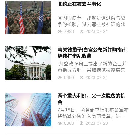
北约正在被去军事化
没关系，良率总有个爬坡的过
程，随着生产工艺的不断完善，
良...
原因很简单，那就是通过俄乌战
争的检验，过去那些被神话的北
约武器基本没有太大作用，而且
7993
2023-07-24
也被消耗得差不多了，关键产能
还跟不上，还花费很长的时间才
事关钱袋子!白宫公布新并购指南
能补足库存。海马斯火箭炮、豹
继续打击乱收费
二坦克、爱国者3防空导弹、布
雷...
拜登政府周三提出了新的企业并
购指导方针，采取措施披露房东
收取的垃圾费用，并对食品行业
8380
2023-07-24
的价格欺诈行为展开打击。拜登
将在与白宫竞争委员会的会晤中
两个重大利好，又一次脱贫的机
讨论这些举措。该委员会根据拜
会
登于2021年签署...
7月19日，商务部举行发布会宣布
将缩减外资准入负面清单，进一
步取消或放宽外资准入限制。修
8368
2023-07-23
订《外国投资者对上市公司战略