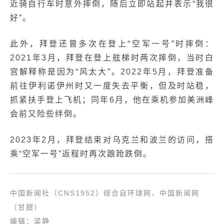
近骑自行车时意外摔倒，随后立即站起并表示“我很
好”。
此外，拜登还曾多次在登上“空军一号”时摔倒：
2021年3月，拜登在登上舷梯时两次摔倒，当时白
宫解释称是因为“风太大”。2022年5月，拜登准备
前往伊利诺伊州时又一度失去平衡，但及时站稳，
抓紧扶手登上飞机；同年6月，他在乘机参加美洲峰
会前又险些绊倒。
2023年2月，拜登结束对乌克兰和波兰的访问，搭
乘“空军一号”返程时再次踉跄跌倒。
中国新闻社（CNS1952）综合自环球网、中国新闻网
（甘甜）
编辑：梁静