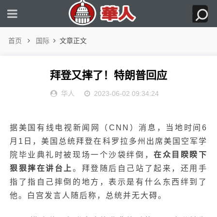
首页
国际
文章正文
拜登又摔了！特朗普回应
华人
2023-06-02 09:34:24
据美国有线电视新闻网（CNN）消息，当地时间6
月1日，美国总统拜登在科罗拉多州出席美国空军学
院毕业典礼时被现场一个沙袋绊倒，
在众目睽睽下
狠狠摔在讲台上
。拜登随后自己站了起来，还用手
指了指自己摔倒的地方，表示是有什么东西绊到了
他。白宫发言人随后称，总统并无大碍。