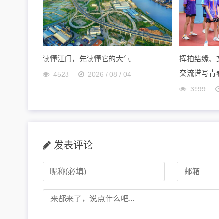
读懂江门，先读懂它的大气
挥拍结缘、
交流谱写青
4528
2026 / 08 / 04
3999
发表评论