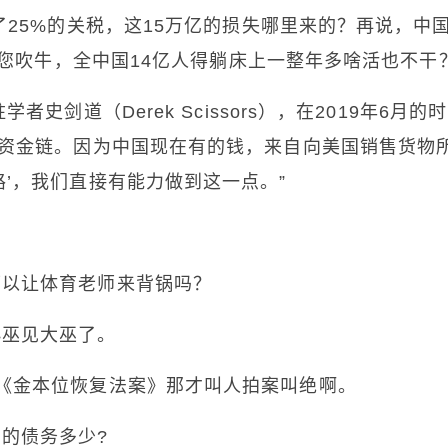
了25%的关税，这15万亿的损失哪里来的？再说，中
配合您吹牛，全中国14亿人得躺床上一整年多啥活也不干
史剑道（Derek Scissors），在2019年6月的时
的资金链。因为中国现在有的钱，来自向美国销售货物
’，我们直接有能力做到这一点。”
可以让体育老师来背锅吗？
小巫见大巫了。
《金本位恢复法案》那才叫人拍案叫绝啊。
的债务多少?