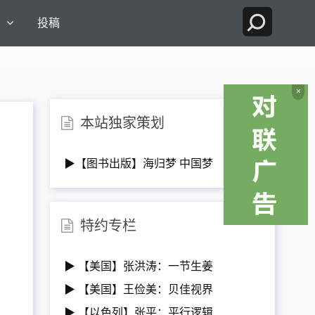
国
投稿
×
本站独家策划
▶【图书出版】海归梦 中国梦
特约专栏
▶ 【美国】张洪涛：一节生姜
▶ 【美国】王俭美：贝佳视界
▶ 【以色列】张平：平行逻辑