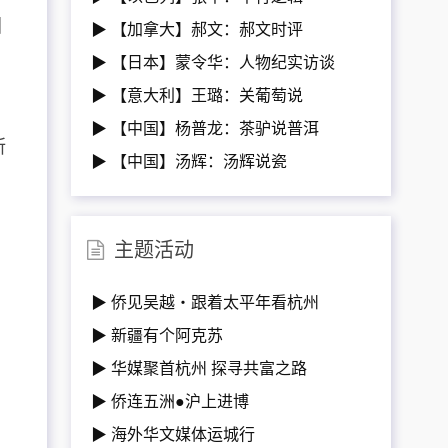
国
▶ 【加拿大】郝文：郝文时评
？
▶ 【日本】蒙令华：人物纪实访谈
▶ 【意大利】王璐：关葡萄说
▶ 【中国】杨普龙：茶驴说普洱
所
▶ 【中国】汤辉：汤辉说瓷
主题活动
▶ 侨见吴越・跟着太平年看杭州
▶ 新疆有个阿克苏
▶ 华媒聚首杭州 探寻共富之路
▶ 侨连五洲●沪上进博
▶ 海外华文媒体运城行