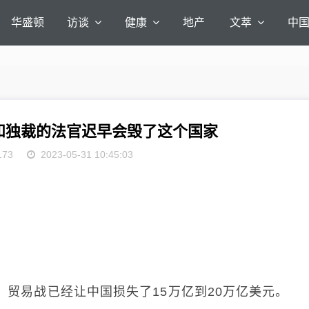
华盛顿
访谈
健康
地产
文萃
中
和独裁的法官迟早会毁了这个国家
173
2023-05-31 10:45:03
说：贸易战已经让中国损失了15万亿到20万亿美元。