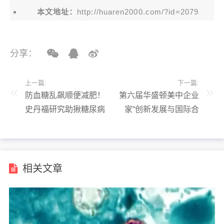
本文地址：
http://huaren2000.com/?id=2079
分享：
上一篇:
下一篇:
防血糖乱飙顺便减肥！
第六届华盛顿美中企业
史丹福研究助揪糖尿病
家“创新发展与国际合
初兆
作”论坛：共探科技与
产业新趋势
相关文章