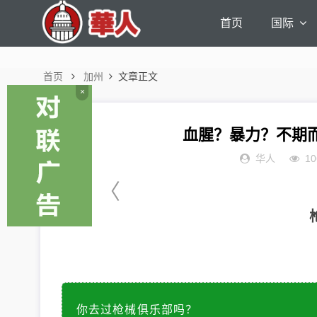
首页
国际
首页
加州
文章正文
×
血腥？暴力？不期
华人
10
〈
枪
你去过枪械俱乐部吗？