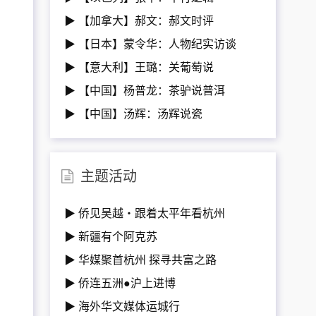
▶ 【加拿大】郝文：郝文时评
▶ 【日本】蒙令华：人物纪实访谈
▶ 【意大利】王璐：关葡萄说
▶ 【中国】杨普龙：茶驴说普洱
▶ 【中国】汤辉：汤辉说瓷
主题活动
▶ 侨见吴越・跟着太平年看杭州
▶ 新疆有个阿克苏
▶ 华媒聚首杭州 探寻共富之路
▶ 侨连五洲●沪上进博
▶ 海外华文媒体运城行