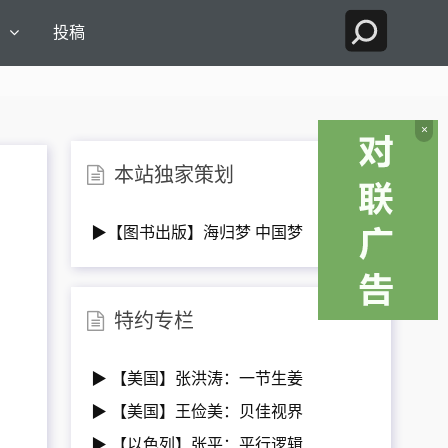
国
投稿
×
本站独家策划
▶【图书出版】海归梦 中国梦
特约专栏
▶ 【美国】张洪涛：一节生姜
▶ 【美国】王俭美：贝佳视界
▶ 【以色列】张平：平行逻辑