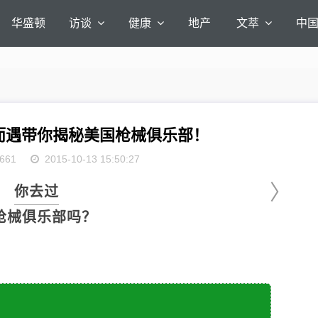
华盛顿
访谈
健康
地产
文萃
中
而遇带你揭秘美国枪械俱乐部！
661
2015-10-13 15:50:27
〉
你去过
械俱乐部吗？